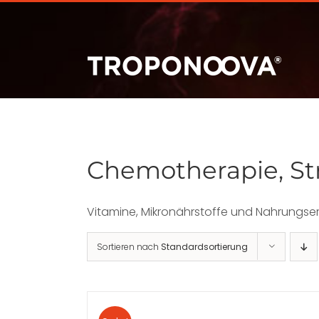
Zum
Inhalt
springen
Chemotherapie, St
Vitamine, Mikronährstoffe und Nahrungse
Sortieren nach
Standardsortierung