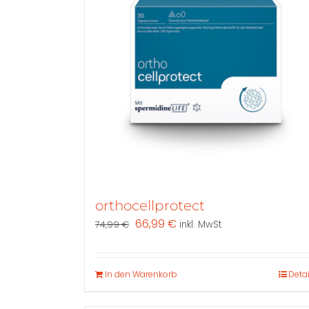
orthocellprotect
Ursprünglicher
Aktueller
66,99
€
74,99
€
inkl. MwSt
Preis
Preis
war:
ist:
74,99 €
66,99 €.
In den Warenkorb
Detai