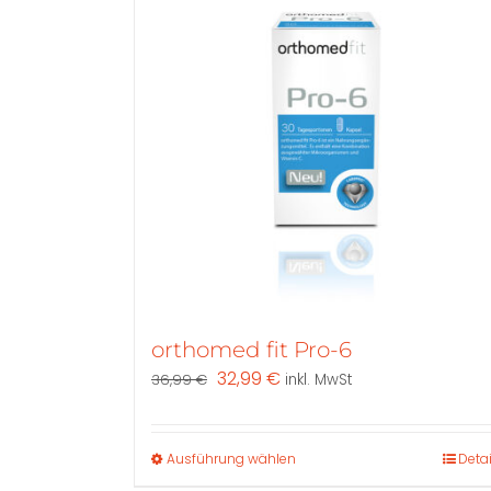
orthomed fit Pro-6
Ursprünglicher
Aktueller
32,99
€
36,99
€
inkl. MwSt
Preis
Preis
war:
ist:
36,99 €
32,99 €.
Dieses
Ausführung wählen
Detai
Produkt