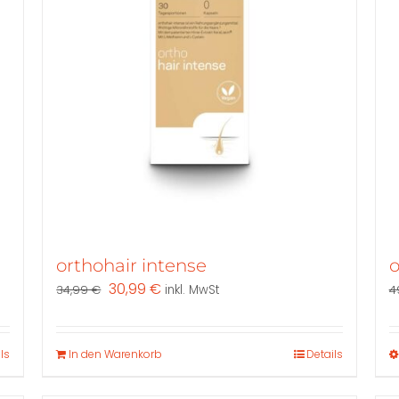
o
orthohair intense
Ursprünglicher
Aktueller
30,99
€
4
34,99
€
inkl. MwSt
Preis
Preis
war:
ist:
34,99 €
30,99 €.
ls
In den Warenkorb
Details