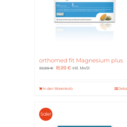
der
Produktseite
gewählt
werden
orthomed fit Magnesium plus
Ursprünglicher
Aktueller
18,99
€
20,99
€
inkl. MwSt
Preis
Preis
war:
ist:
20,99 €
18,99 €.
In den Warenkorb
Detai
Sale!