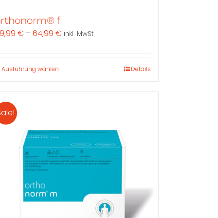
rthonorm® f
9,99
€
–
64,99
€
inkl. MwSt
Dieses
Ausführung wählen
Details
Produkt
weist
mehrere
Sale!
Varianten
auf.
Die
Optionen
können
auf
der
Produktseite
gewählt