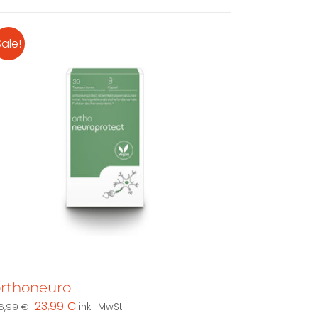
Sale!
rthoneuro
Ursprünglicher
Aktueller
23,99
€
6,99
€
inkl. MwSt