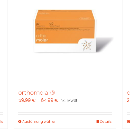
orthomolar®
o
59,99
€
–
64,99
€
2
inkl. MwSt
Dieses
Ausführung wählen
Details
ls
Produkt