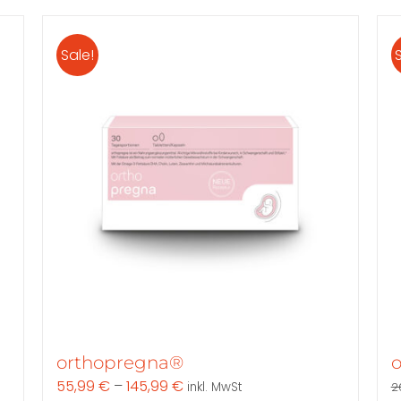
weist
mehrere
Sale!
Varianten
auf.
Die
Optionen
können
auf
der
Produktseite
gewählt
werden
orthopregna®
o
55,99
€
–
145,99
€
inkl. MwSt
2