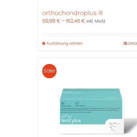
orthochondroplus ®
59,99
€
–
152,45
€
inkl. MwSt
Dieses
Ausführung wählen
Detai
Produkt
weist
mehrere
Sale!
Varianten
auf.
Die
Optionen
können
auf
der
Produktseite
gewählt