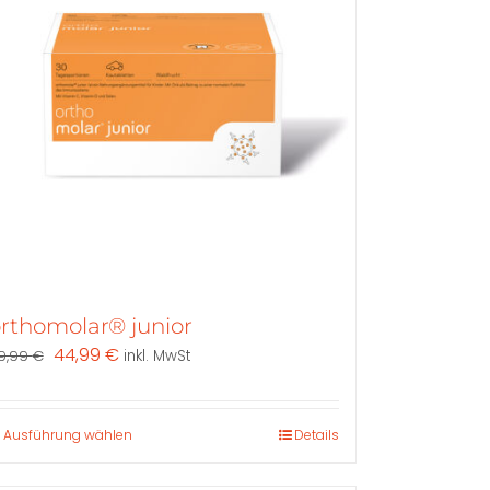
rthomolar® junior
Ursprünglicher
Aktueller
44,99
€
9,99
€
inkl. MwSt
Preis
Preis
war:
ist:
49,99 €
44,99 €.
Dieses
Ausführung wählen
Details
Produkt
weist