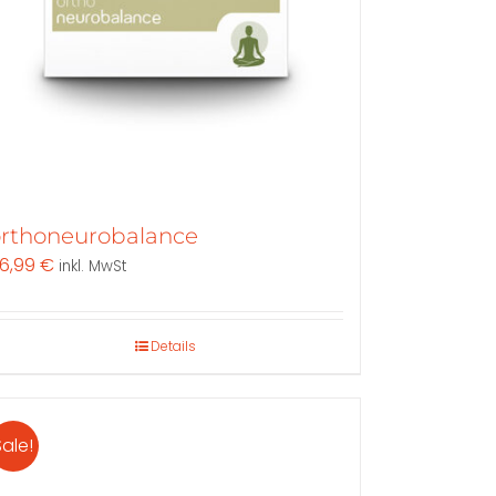
der
Produktseite
gewählt
werden
rthoneurobalance
6,99
€
inkl. MwSt
Details
Sale!