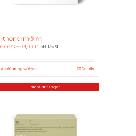
werden
orthonorm® m
9,99
€
–
64,99
€
inkl. MwSt
Dieses
Ausführung wählen
Details
Produkt
weist
Nicht auf Lager
mehrere
Varianten
auf.
Die
Optionen
können
auf