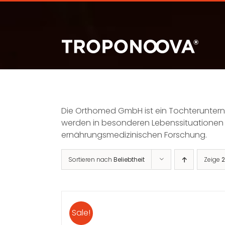
Zum
Inhalt
springen
Die Orthomed GmbH ist ein Tochterunter
werden in besonderen Lebenssituationen o
ernährungsmedizinischen Forschung.
Sortieren nach
Beliebtheit
Zeige
2
Sale!