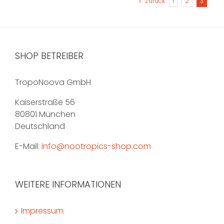
Zurück
1
2
3
Varianten
auf.
Die
Optionen
können
SHOP BETREIBER
auf
der
TropoNoova GmbH
Produktseite
gewählt
Kaiserstraße 56
werden
80801 München
Deutschland
E-Mail:
info@nootropics-shop.com
WEITERE INFORMATIONEN
Impressum