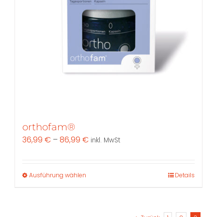
orthofam®
36,99
€
–
86,99
€
inkl. MwSt
Dieses
Ausführung wählen
Details
Produkt
weist
mehrere