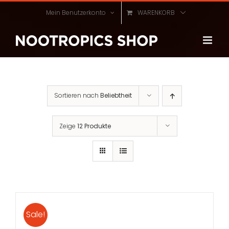
Zum
Mein Benutzerkonto
WARENKORB
Inhalt
springen
Sortieren nach
Beliebtheit
Zeige
12 Produkte
Sale!