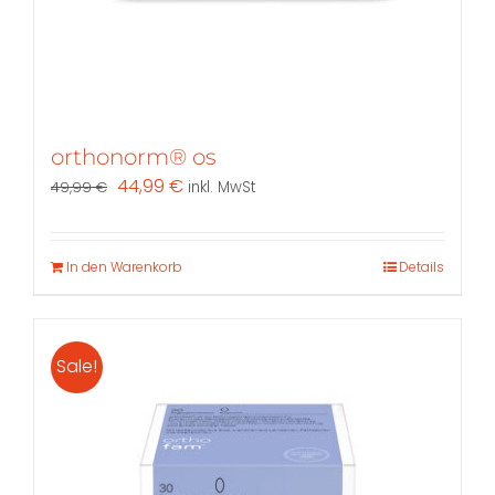
orthonorm® os
Ursprünglicher
Aktueller
44,99
€
49,99
€
inkl. MwSt
Preis
Preis
war:
ist:
49,99 €
44,99 €.
In den Warenkorb
Details
Sale!