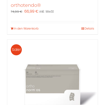
orthotendo®
Ursprünglicher
Aktueller
66,99
€
74,99
€
inkl. MwSt
Preis
Preis
war:
ist:
74,99 €
66,99 €.
In den Warenkorb
Details
Sale!