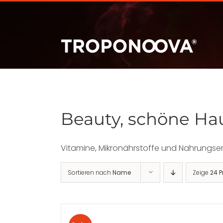
Zum
Inhalt
springen
Beauty, schöne Ha
Vitamine, Mikronährstoffe und Nahrungse
Sortieren nach
Name
Zeige
24 P